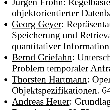
Jürgen Frohn
: Regelbasie
objektorientierter Daten
Georg Geyer
: Repräsenta
Speicherung und Retrieva
quantitativer Informatio
Bernd Griefahn
: Untersc
Problem temporaler Anfr
Thorsten Hartmann
: Ope
Objektspezifikationen. 
Andreas Heuer
: Grundlag