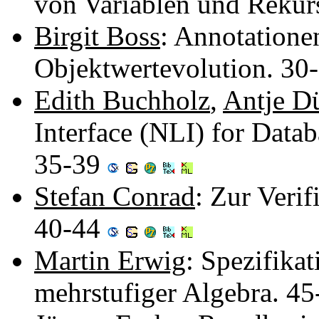
von Variablen und Rekur
Birgit Boss
: Annotatione
Objektwertevolution. 30
Edith Buchholz
,
Antje Dü
Interface (NLI) for Datab
35-39
Stefan Conrad
: Zur Veri
40-44
Martin Erwig
: Spezifika
mehrstufiger Algebra. 4