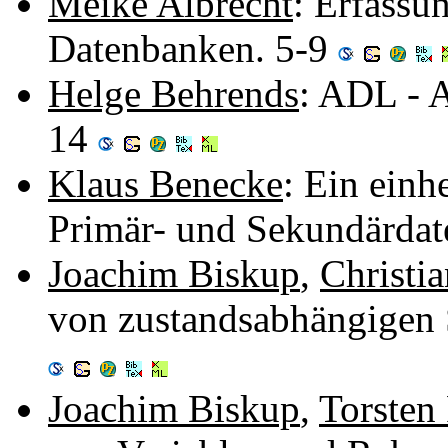
Meike Albrecht
: Erfassu
Datenbanken. 5-9
Helge Behrends
: ADL - 
14
Klaus Benecke
: Ein einh
Primär- und Sekundärdat
Joachim Biskup
,
Christia
von zustandsabhängigen S
Joachim Biskup
,
Torsten 