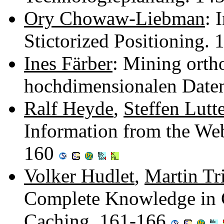
Ory Chowaw-Liebman
: 
Stictorized Positioning.
Ines Färber
: Mining orth
hochdimensionalen Date
Ralf Heyde
,
Steffen Lutt
Information from the We
160
Volker Hudlet
,
Martin Tri
Complete Knowledge in C
Caching. 161-166