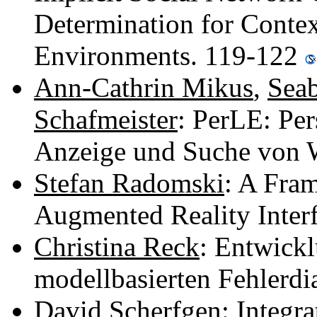
Determination for Conte
Environments. 119-122
Ann-Cathrin Mikus
,
Sea
Schafmeister
: PerLE: Pe
Anzeige und Suche von 
Stefan Radomski
: A Fra
Augmented Reality Inter
Christina Reck
: Entwickl
modellbasierten Fehlerd
David Scherfgen
: Integr