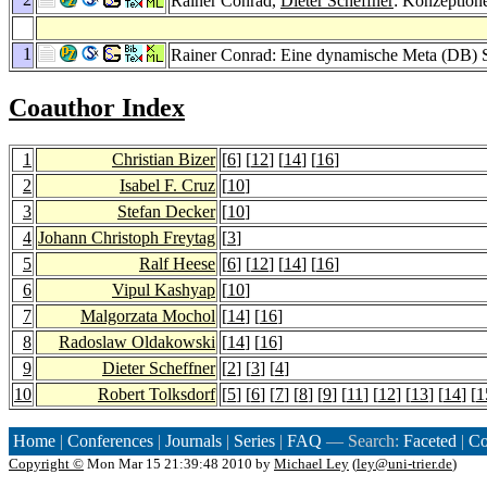
Rainer Conrad,
Dieter Scheffner
: Konzeption
1
Rainer Conrad: Eine dynamische Meta (DB) S
Coauthor Index
1
Christian Bizer
[
6
] [
12
] [
14
] [
16
]
2
Isabel F. Cruz
[
10
]
3
Stefan Decker
[
10
]
4
Johann Christoph Freytag
[
3
]
5
Ralf Heese
[
6
] [
12
] [
14
] [
16
]
6
Vipul Kashyap
[
10
]
7
Malgorzata Mochol
[
14
] [
16
]
8
Radoslaw Oldakowski
[
14
] [
16
]
9
Dieter Scheffner
[
2
] [
3
] [
4
]
10
Robert Tolksdorf
[
5
] [
6
] [
7
] [
8
] [
9
] [
11
] [
12
] [
13
] [
14
] [
1
Home
|
Conferences
|
Journals
|
Series
|
FAQ
— Search:
Faceted
|
Co
Copyright ©
Mon Mar 15 21:39:48 2010 by
Michael Ley
(
ley@uni-trier.de
)