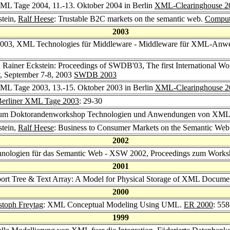
 XML Tage 2004, 11.-13. Oktober 2004 in Berlin
XML-Clearinghouse 2
stein,
Ralf Heese
: Trustable B2C markets on the semantic web.
Comput.
2003
03, XML Technologies für Middleware - Middleware für XML-Anwend
, Rainer Eckstein: Proceedings of SWDB'03, The first International
y, September 7-8, 2003
SWDB 2003
 XML Tage 2003, 13.-15. Oktober 2003 in Berlin
XML-Clearinghouse 2
Berliner XML Tage 2003
: 29-30
zum Doktorandenworkshop Technologien und Anwendungen von XM
stein,
Ralf Heese
: Business to Consumer Markets on the Semantic We
2002
hnologien für das Semantic Web - XSW 2002, Proceedings zum Worksh
2001
port Tree & Text Array: A Model for Physical Storage of XML Docume
2000
stoph Freytag
: XML Conceptual Modeling Using UML.
ER 2000
: 55
1999