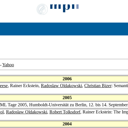
-
Yahoo
2006
eese
, Rainer Eckstein,
Radoslaw Oldakowski
,
Christian Bizer
: Semant
2005
XML Tage 2005, Humboldt-Universität zu Berlin, 12. bis 14. Septembe
ol
,
Radoslaw Oldakowski
,
Robert Tolksdorf
, Rainer Eckstein: The Im
2004