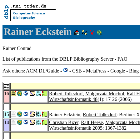
Rainer Eckstein
Rainer Conrad
List of publications from the
DBLP Bibliography Server
-
FAQ
Ask others: ACM
DL
/
Guide
-
-
CSB
-
MetaPress
-
Google
-
Bing
16
Robert Tolksdorf
,
Malgorzata Mochol
,
Ralf H
Wirtschaftsinformatik 48
(1): 17-26 (2006)
15
Rainer Eckstein,
Robert Tolksdorf
: Berliner 
14
Christian Bizer
,
Ralf Heese
,
Malgorzata Moch
Wirtschaftsinformatik 2005
: 1367-1382