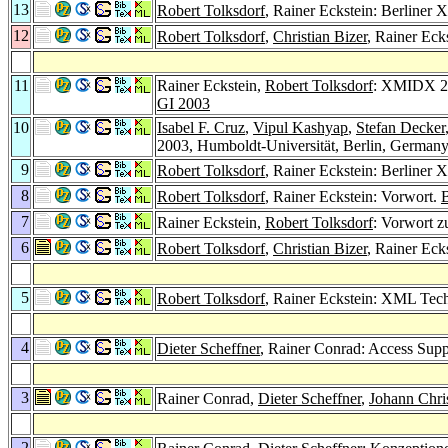
13
Robert Tolksdorf
, Rainer Eckstein: Berliner
12
Robert Tolksdorf
,
Christian Bizer
, Rainer Eck
11
Rainer Eckstein,
Robert Tolksdorf
: XMIDX 20
GI 2003
10
Isabel F. Cruz
,
Vipul Kashyap
,
Stefan Decker
2003, Humboldt-Universität, Berlin, German
9
Robert Tolksdorf
, Rainer Eckstein: Berliner
8
Robert Tolksdorf
, Rainer Eckstein: Vorwort.
7
Rainer Eckstein,
Robert Tolksdorf
: Vorwort 
6
Robert Tolksdorf
,
Christian Bizer
, Rainer Eck
5
Robert Tolksdorf
, Rainer Eckstein: XML Tec
4
Dieter Scheffner
, Rainer Conrad: Access Sup
3
Rainer Conrad,
Dieter Scheffner
,
Johann Chri
2