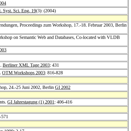
004
 Syst. Sci. Eng. 19
(3): (2004)
ungen, Proceedings zum Workshop, 17.-18. Februar 2003, Berlin
 Workshop on Semantic Web and Databases, Co-located with VLDB
003
L.
Berliner XML Tage 2003
: 431
b.
OTM Workshops 2003
: 816-828
op, 24.-25 Juni 2002, Berlin
GI 2002
nts.
GI Jahrestagung (1) 2001
: 406-416
8-571