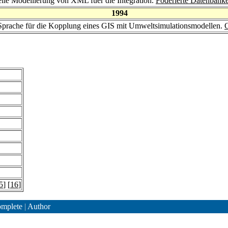
elle Modellierung von XML fuer die Integration.
Föderierte Datenbank
1994
prache für die Kopplung eines GIS mit Umweltsimulationsmodellen.
5
] [
16
]
mplete
|
Author