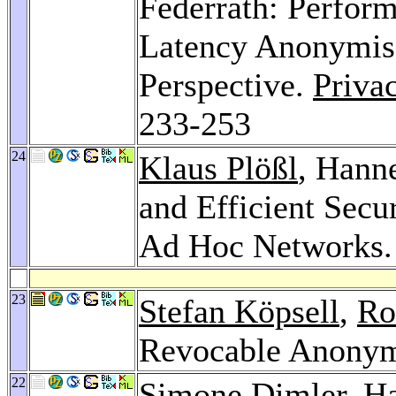
Federrath: Perfor
Latency Anonymisa
Perspective.
Priva
233-253
24
Klaus Plößl
, Hann
and Efficient Secur
Ad Hoc Networks
23
Stefan Köpsell
,
Ro
Revocable Anonym
22
Simone Dimler
, H