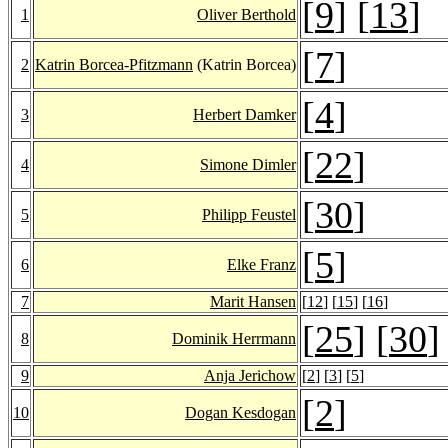
[
9
] [
13
]
1
Oliver Berthold
[
7
]
2
Katrin Borcea-Pfitzmann
(Katrin Borcea)
[
4
]
3
Herbert Damker
[
22
]
4
Simone Dimler
[
30
]
5
Philipp Feustel
[
5
]
6
Elke Franz
7
Marit Hansen
[
12
] [
15
] [
16
]
[
25
] [
30
]
8
Dominik Herrmann
9
Anja Jerichow
[
2
] [
3
] [
5
]
[
2
]
10
Dogan Kesdogan