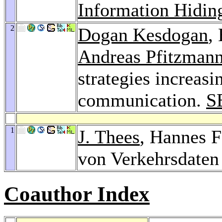
Information Hidin
2
Dogan Kesdogan
,
Andreas Pfitzman
strategies increasi
communication.
S
1
J. Thees
, Hannes 
von Verkehrsdaten
Coauthor Index