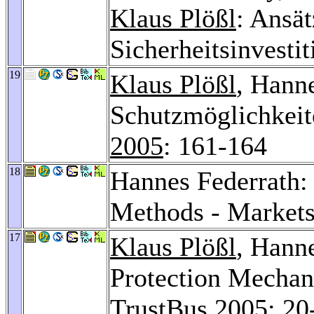
Klaus Plößl
: Ansä
Sicherheitsinvesti
19
Klaus Plößl
, Hann
Schutzmöglichkeit
2005
: 161-164
18
Hannes Federrath:
Methods - Markets
17
Klaus Plößl
, Hann
Protection Mechan
TrustBus 2005
: 20