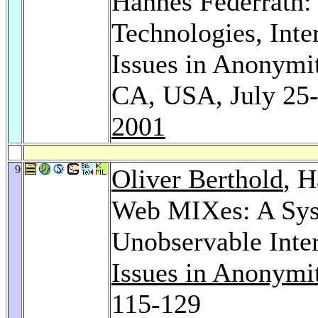
Hannes Federrath:
Technologies, Int
Issues in Anonymit
CA, USA, July 25-
2001
9
Oliver Berthold
, 
Web MIXes: A Sys
Unobservable Inte
Issues in Anonymi
115-129