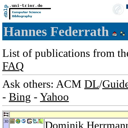
Hannes Federrath
List of publications from t
FAQ
Ask others: ACM
DL
/
Guid
-
Bing
-
Yahoo
30
Dominik Herrman