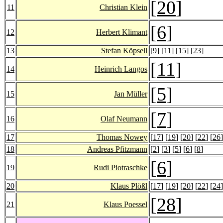
[
20
]
11
Christian Klein
[
6
]
12
Herbert Klimant
13
Stefan Köpsell
[
9
] [
11
] [
15
] [
23
]
[
11
]
14
Heinrich Langos
[
5
]
15
Jan Müller
[
7
]
16
Olaf Neumann
17
Thomas Nowey
[
17
] [
19
] [
20
] [
22
] [
26
]
18
Andreas Pfitzmann
[
2
] [
3
] [
5
] [
6
] [
8
]
[
6
]
19
Rudi Piotraschke
20
Klaus Plößl
[
17
] [
19
] [
20
] [
22
] [
24
]
[
28
]
21
Klaus Poessel