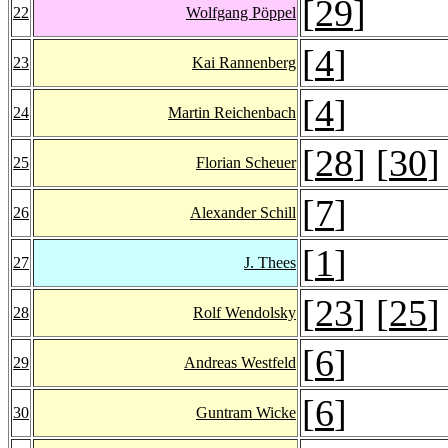
[
29
]
22
Wolfgang Pöppel
[
4
]
23
Kai Rannenberg
[
4
]
24
Martin Reichenbach
[
28
] [
30
]
25
Florian Scheuer
[
7
]
26
Alexander Schill
[
1
]
27
J. Thees
[
23
] [
25
]
28
Rolf Wendolsky
[
6
]
29
Andreas Westfeld
[
6
]
30
Guntram Wicke