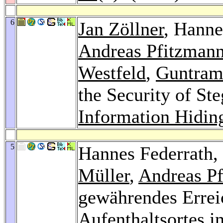
6
Jan Zöllner
, Hanne
Andreas Pfitzman
Westfeld
,
Guntram
the Security of St
Information Hidin
5
Hannes Federrath,
Müller
,
Andreas P
gewährendes Errei
Aufenthaltsortes i