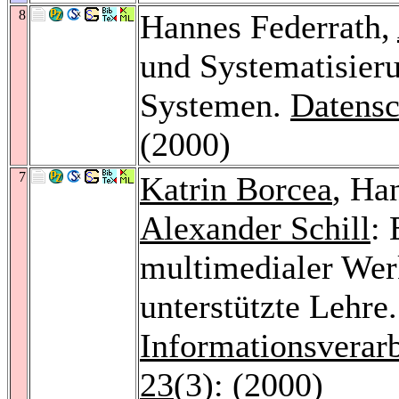
8
Hannes Federrath,
und Systematisieru
Systemen.
Datensc
(2000)
7
Katrin Borcea
, Ha
Alexander Schill
:
multimedialer Werk
unterstützte Lehre
Informationsvera
23
(3): (2000)