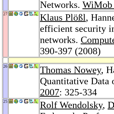
Networks.
WiMob 
27
Klaus Plößl
, Hann
efficient security 
networks.
Compute
390-397 (2008)
26
Thomas Nowey
, H
Quantitative Data 
2007
: 325-334
25
Rolf Wendolsky
,
D