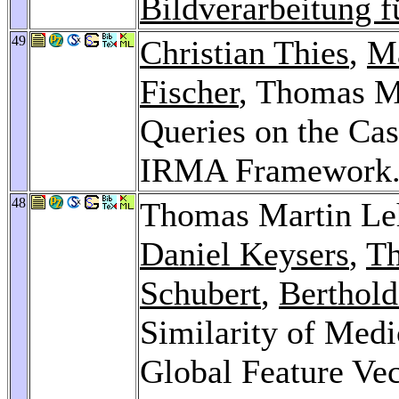
Bildverarbeitung f
49
Christian Thies
,
Ma
Fischer
, Thomas M
Queries on the Ca
IRMA Framework
48
Thomas Martin L
Daniel Keysers
,
Th
Schubert
,
Berthold
Similarity of Med
Global Feature Vec