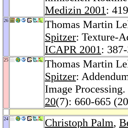
Medizin 2001
: 41
26
Thomas Martin L
Spitzer
: Texture-A
ICAPR 2001
: 387
25
Thomas Martin L
Spitzer
: Addendum:
Image Processing
20
(7): 660-665 (2
24
Christoph Palm
,
B