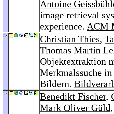
Antoine Geissbühl
image retrieval s
experience.
ACM M
58
Christian Thies
,
Ta
Thomas Martin Le
Objektextraktion mi
Merkmalssuche in h
Bildern.
Bildverar
57
Benedikt Fischer
,
Mark Oliver Güld