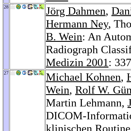
28
Jörg Dahmen
,
Dan
Hermann Ney
, Th
B. Wein
: An Autom
Radiograph Classif
Medizin 2001
: 33
27
Michael Kohnen
,
Wein
,
Rolf W. Gün
Martin Lehmann,
DICOM-Information
klinischen Routin