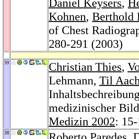
Daniel Keysers
,
He
Kohnen
,
Berthold 
of Chest Radiogra
280-291 (2003)
39
Christian Thies
,
Vo
Lehmann,
Til Aac
Inhaltsbechreibung 
medizinischer Bil
Medizin 2002
: 15
38
Roberto Paredes
,
D