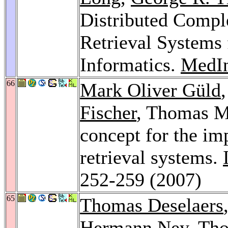
Distributed Comp
Retrieval Systems
Informatics.
MedIn
66
Mark Oliver Güld
Fischer
, Thomas M
concept for the i
retrieval systems.
252-259 (2007)
65
Thomas Deselaers
Hermann Ney
, Th