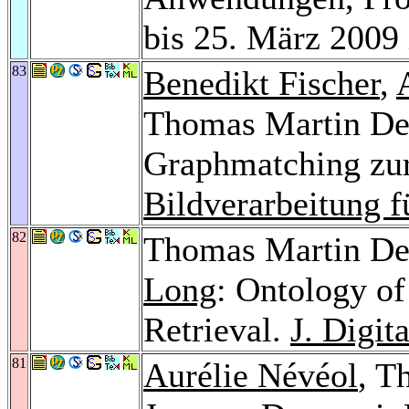
bis 25. März 2009
83
Benedikt Fischer
,
Thomas Martin Des
Graphmatching zur
Bildverarbeitung f
82
Thomas Martin De
Long
: Ontology o
Retrieval.
J. Digit
81
Aurélie Névéol
, T