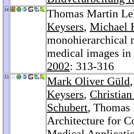
34
Thomas Martin L
Keysers
,
Michael 
monohierarchical m
medical images in 
2002
: 313-316
33
Mark Oliver Güld
Keysers
,
Christian
Schubert
, Thomas 
Architecture for C
Medical Applicati