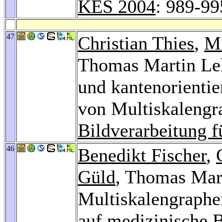
KES 2004
: 989-99
47
Christian Thies
,
M
Thomas Martin Le
und kantenorientie
von Multiskalengr
Bildverarbeitung f
46
Benedikt Fischer
,
Güld
, Thomas Mar
Multiskalengraphen
auf medizinische B