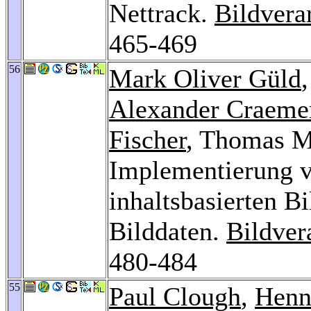
Nettrack.
Bildvera
465-469
56
Mark Oliver Güld
Alexander Craeme
Fischer
, Thomas M
Implementierung 
inhaltsbasierten B
Bilddaten.
Bildver
480-484
55
Paul Clough
,
Henn