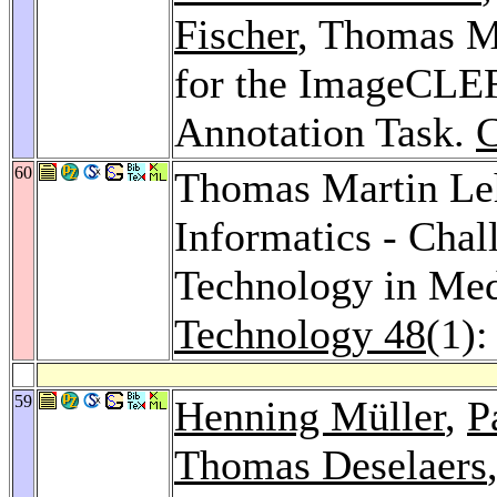
Fischer
, Thomas Ma
for the ImageCLE
Annotation Task.
60
Thomas Martin L
Informatics - Chal
Technology in Me
Technology 48
(1):
59
Henning Müller
,
P
Thomas Deselaers