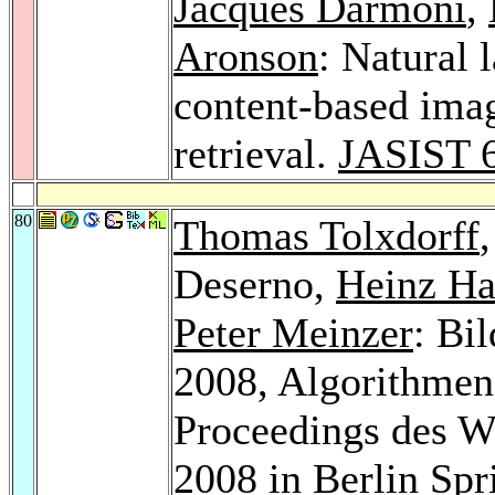
Jacques Darmoni
,
Aronson
: Natural 
content-based ima
retrieval.
JASIST 
80
Thomas Tolxdorff
Deserno,
Heinz Ha
Peter Meinzer
: Bi
2008, Algorithme
Proceedings des W
2008 in Berlin
Spr