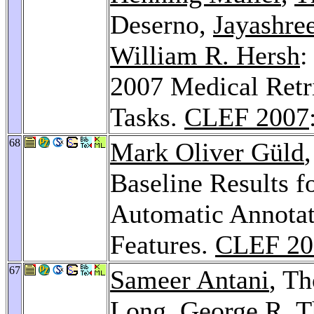
Deserno,
Jayashre
William R. Hersh
:
2007 Medical Retr
Tasks.
CLEF 2007
68
Mark Oliver Güld
Baseline Results 
Automatic Annotat
Features.
CLEF 20
67
Sameer Antani
, T
Long
,
George R. 