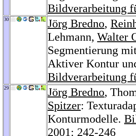
Bildverarbeitung f
30
Jörg Bredno
,
Rein
Lehmann,
Walter 
Segmentierung mit
Aktiver Kontur und
Bildverarbeitung f
29
Jörg Bredno
, Tho
Spitzer
: Texturada
Konturmodelle.
Bi
2001
: 242-246