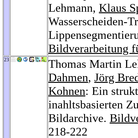
Lehmann,
Klaus S
Wasserscheiden-Tr
Lippensegmentieru
Bildverarbeitung f
23
Thomas Martin L
Dahmen
,
Jörg Bre
Kohnen
: Ein stru
inahltsbasierten Z
Bildarchive.
Bildv
218-222