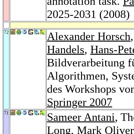
annotation task.
Pa
2025-2031 (2008)
72
Alexander Horsch
Handels
,
Hans-Pet
Bildverarbeitung f
Algorithmen, Sys
des Workshops vo
Springer 2007
71
Sameer Antani
, T
Long
,
Mark Oliver