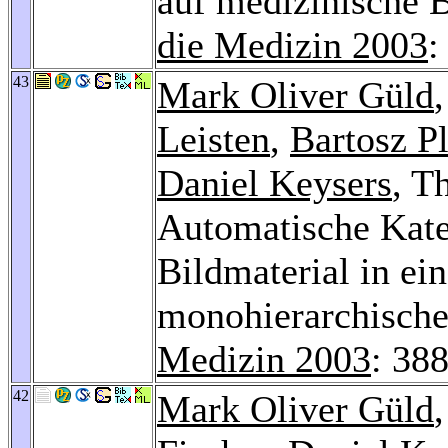
auf medizinische 
die Medizin 2003
:
43
Mark Oliver Güld
Leisten
,
Bartosz P
Daniel Keysers
, T
Automatische Kate
Bildmaterial in ei
monohierarchisch
Medizin 2003
: 38
42
Mark Oliver Güld