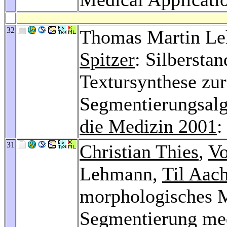
32
Thomas Martin L
Spitzer
: Silberstan
Textursynthese zu
Segmentierungsal
die Medizin 2001
:
31
Christian Thies
,
Vo
Lehmann,
Til Aac
morphologisches M
Segmentierung med