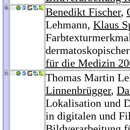
36
Benedikt Fischer
,
Lehmann,
Klaus S
Farbtexturmerkmal
dermatoskopischer
für die Medizin 2
35
Thomas Martin L
Linnenbrügger
,
Da
Lokalisation und D
in digitalen und F
Bildverarbeitung f