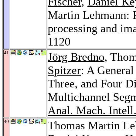
Fischer
,
Daniel Ke
Martin Lehmann: P
processing and ima
1120
41
Jörg Bredno
, Tho
Spitzer
: A General
Three, and Four D
Multichannel Seg
Anal. Mach. Intell
40
Thomas Martin L