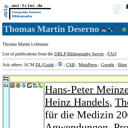
Thomas Martin Deserno
Thomas Martin Lehmann
List of publications from the
DBLP Bibliography Server
-
FAQ
Ask others: ACM
DL
/
Guide
-
-
CSB
-
MetaPress
-
Google
-
Bing
84
Hans-Peter Meinze
Heinz Handels
,
Th
für die Medizin 20
Anwendungen, Pro