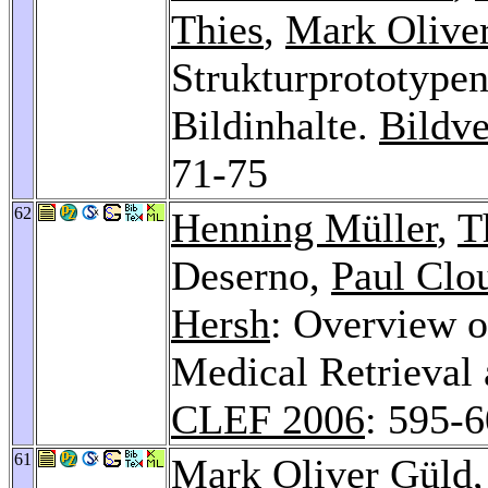
Thies
,
Mark Olive
Strukturprototype
Bildinhalte.
Bildve
71-75
62
Henning Müller
,
T
Deserno,
Paul Clo
Hersh
: Overview 
Medical Retrieval
CLEF 2006
: 595-
61
Mark Oliver Güld