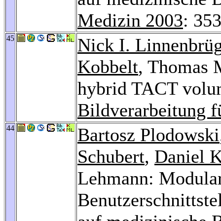
Medizin 2003
: 35
45
Nick I. Linnenbrü
Kobbelt
, Thomas 
hybrid TACT volum
Bildverarbeitung f
44
Bartosz Plodowski
Schubert
,
Daniel K
Lehmann: Modular
Benutzerschnittstel