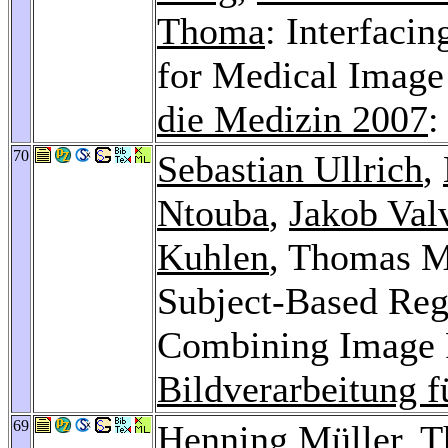
Thoma
: Interfaci
for Medical Image
die Medizin 2007
:
70
Sebastian Ullrich
,
Ntouba
,
Jakob Val
Kuhlen
, Thomas M
Subject-Based Reg
Combining Image P
Bildverarbeitung f
69
Henning Müller
,
T