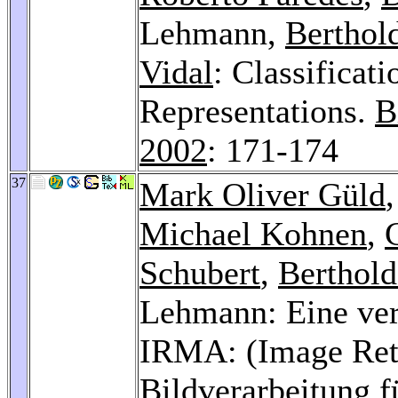
Lehmann,
Berthol
Vidal
: Classificat
Representations.
B
2002
: 171-174
37
Mark Oliver Güld
Michael Kohnen
,
Schubert
,
Berthold
Lehmann: Eine vert
IRMA: (Image Retr
Bildverarbeitung f