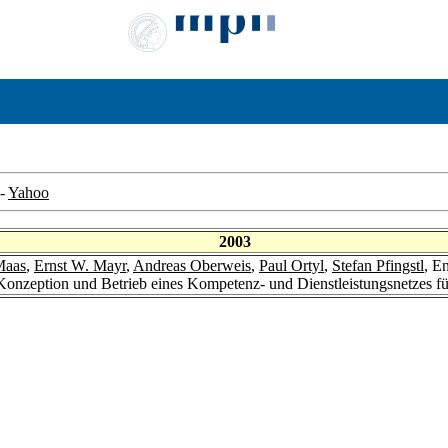
-
Yahoo
2003
Maas
,
Ernst W. Mayr
,
Andreas Oberweis
,
Paul Ortyl
,
Stefan Pfingstl
, E
 Konzeption und Betrieb eines Kompetenz- und Dienstleistungsnetzes fü