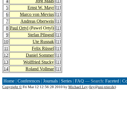
4
Jörg Maas
[
1
]
5
Ernst W. Mayr
[
1
]
6
Marco von Mevius
[
1
]
7
Andreas Oberweis
[
1
]
8
Paul Ortyl
(Pawel Ortyl)
[
1
]
9
Stefan Pfingstl
[
1
]
10
Ute Rusnak
[
1
]
11
Felix Rüssel
[
1
]
12
Daniel Sommer
[
1
]
13
Wolffried Stucky
[
1
]
14
Roland Vollmar
[
1
]
Home
|
Conferences
|
Journals
|
Series
|
FAQ
— Search:
Faceted
|
Co
Copyright ©
Fri Mar 12 12:56:28 2010 by
Michael Ley
(
ley@uni-trier.de
)