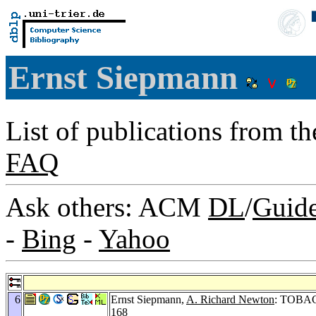
Ernst Siepmann
List of publications from t
FAQ
Ask others: ACM
DL
/
Guid
-
Bing
-
Yahoo
6
Ernst Siepmann,
A. Richard Newton
: TOBAC:
168