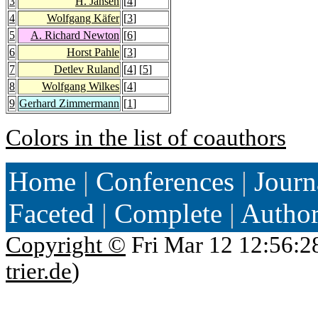
3
H. Jansen
[
4
]
4
Wolfgang Käfer
[
3
]
5
A. Richard Newton
[
6
]
6
Horst Pahle
[
3
]
7
Detlev Ruland
[
4
] [
5
]
8
Wolfgang Wilkes
[
4
]
9
Gerhard Zimmermann
[
1
]
Colors in the list of coauthors
Home
|
Conferences
|
Journ
Faceted
|
Complete
|
Autho
Copyright ©
Fri Mar 12 12:56:2
trier.de
)