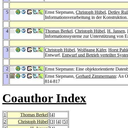
5
Ernst Siepmann,
Christoph Hübel
,
Detlev Ru
Informationsverarbeitung in der Konstruktion
4
Thomas Berkel
,
Christoph Hübel
,
H. Jansen
,
Informationssysteme zur Unterstützung von 
3
Christoph Hübel
,
Wolfgang Käfer
,
Horst Pahl
Entwurf.
Entwurf und Betrieb verteilter Syst
2
Ernst Siepmann: Eine objektorientierte Date
1
Ernst Siepmann,
Gerhard Zimmermann
: An 
814-817
Coauthor Index
1
Thomas Berkel
[
4
]
2
Christoph Hübel
[
3
] [
4
] [
5
]