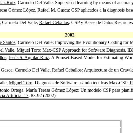
ilar-Ruiz
, Carmelo Del Valle: Supervised learning by means of accurac
eresa Gómez López
,
Rafael M. Gasca
: CSP aplicados a la diagnosis ba
, Carmelo Del Valle,
Rafael Ceballos
: CSP y Bases de Datos Restrictiv
2002
e Santos
, Carmelo Del Valle: Improving the Evolutionary Coding for 
el Valle,
Miguel Toro
: Max-CSP Approach for Software Diagnosis.
IB
llos
,
Jesús S. Aguilar-Ruiz
: A Pomset-Based Model for Estimating Wor
 Gasca
, Carmelo Del Valle,
Rafael Ceballos
: Arquitectura de un Crawle
alle,
Miguel Toro
: Diagnosis de Software usando técnicas Max-CSP.
J
tonio Ortega
,
María Teresa Gómez López
: Un modelo CSP para planifi
ia Artificial 17
: 83-92 (2002)