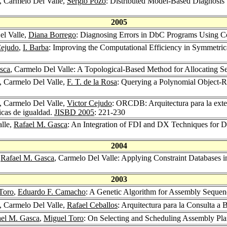
, Carmelo Del Valle,
Sergio Pozo
: Distributed Model-Based Diagnosis 
2005
el Valle,
Diana Borrego
: Diagnosing Errors in DbC Programs Using C
Cejudo
,
I. Barba
: Improving the Computational Efficiency in Symmetric
sca
, Carmelo Del Valle: A Topological-Based Method for Allocating 
, Carmelo Del Valle,
F. T. de la Rosa
: Querying a Polynomial Object-R
, Carmelo Del Valle,
Victor Cejudo
: ORCDB: Arquitectura para la exten
icas de igualdad.
JISBD 2005
: 221-230
alle,
Rafael M. Gasca
: An Integration of FDI and DX Techniques for 
2004
,
Rafael M. Gasca
, Carmelo Del Valle: Applying Constraint Databases i
2003
Toro
,
Eduardo F. Camacho
: A Genetic Algorithm for Assembly Sequen
, Carmelo Del Valle,
Rafael Ceballos
: Arquitectura para la Consulta a 
ael M. Gasca
,
Miguel Toro
: On Selecting and Scheduling Assembly Pl