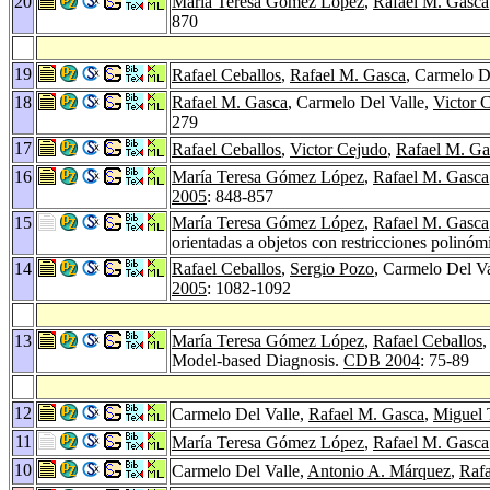
20
María Teresa Gómez López
,
Rafael M. Gasca
870
19
Rafael Ceballos
,
Rafael M. Gasca
, Carmelo D
18
Rafael M. Gasca
, Carmelo Del Valle,
Victor 
279
17
Rafael Ceballos
,
Victor Cejudo
,
Rafael M. Ga
16
María Teresa Gómez López
,
Rafael M. Gasca
2005
: 848-857
15
María Teresa Gómez López
,
Rafael M. Gasca
orientadas a objetos con restricciones polinóm
14
Rafael Ceballos
,
Sergio Pozo
, Carmelo Del V
2005
: 1082-1092
13
María Teresa Gómez López
,
Rafael Ceballos
Model-based Diagnosis.
CDB 2004
: 75-89
12
Carmelo Del Valle,
Rafael M. Gasca
,
Miguel 
11
María Teresa Gómez López
,
Rafael M. Gasca
10
Carmelo Del Valle,
Antonio A. Márquez
,
Raf