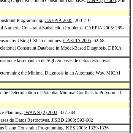
using Object-Relational Constraint Databases.
AINA (2) 2006
: 866-
onstraint Programming.
CAEPIA 2005
: 200-210
al Numeric Constraint Satisfaction Problems.
CAEPIA 2005
: 269-
Sensors by Using CSP Techniques.
CAEPIA 2005
: 62-68
elational Constraint Database in Model-Based Diagnosis.
DEXA
sión de la semántica de SQL en bases de datos restrictivas
Determining the Minimal Diagnosis in an Automatic Way.
MICAI
n the Determination of Potential Minimal Conflicts to Polynomial
ce Planning.
IWANN (2) 2003
: 337-344
Bases de Datos Restrictivas.
JISBD 2003
: 593-602
ans Using Constraint Programming.
KES 2003
: 1329-1336