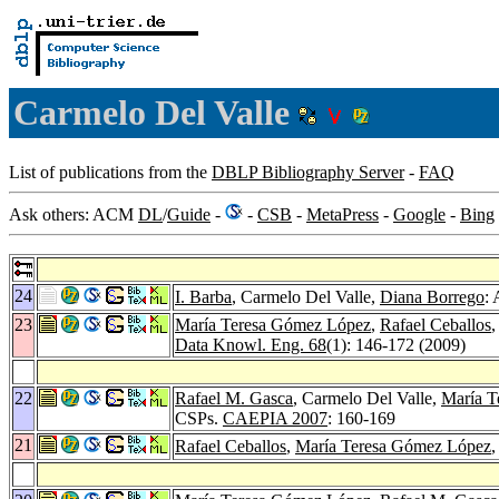
Carmelo Del Valle
List of publications from the
DBLP Bibliography Server
-
FAQ
Ask others: ACM
DL
/
Guide
-
-
CSB
-
MetaPress
-
Google
-
Bing
24
I. Barba
, Carmelo Del Valle,
Diana Borrego
:
23
María Teresa Gómez López
,
Rafael Ceballos
Data Knowl. Eng. 68
(1): 146-172 (2009)
22
Rafael M. Gasca
, Carmelo Del Valle,
María T
CSPs.
CAEPIA 2007
: 160-169
21
Rafael Ceballos
,
María Teresa Gómez López