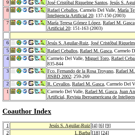
9
José Cristóbal Riquelme Santos
,
Jesús S. Agu
8
Rafael Ceballos
, Carmelo Del Valle,
María T
Inteligencia Artificial 20
: 137-150 (2003)
7
María Teresa Gómez López
,
Rafael M. Gasca
Artificial 20
: 151-163 (2003)
6
Jesús S. Aguilar-Ruiz
,
José Cristóbal Riquelm
5
Rafael Ceballos
,
Rafael M. Gasca
, Carmelo D
4
Carmelo Del Valle,
Miguel Toro
,
Rafael Ceba
835-844
3
Fco. Fernando de la Rosa Troyano
,
Rafael M.
JISBD 2002
: 259-269
2
R. Cevallos
,
Rafael M. Gasca
, Carmelo Del V
1
Carmelo Del Valle,
Rafael M. Gasca
,
Juan An
Artificial, Revista Iberoamericana de Inteligenc
Coauthor Index
1
Jesús S. Aguilar-Ruiz
[
4
] [
6
] [
9
]
2
I. Barba
[
18
] [
24
]