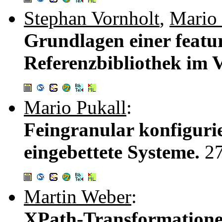
Stephan Vornholt
,
Mario 
Grundlagen einer featur
Referenzbibliothek im 
Mario Pukall
:
Feingranular konfiguri
eingebettete Systeme.
2
Martin Weber
:
XPath-Transformatione