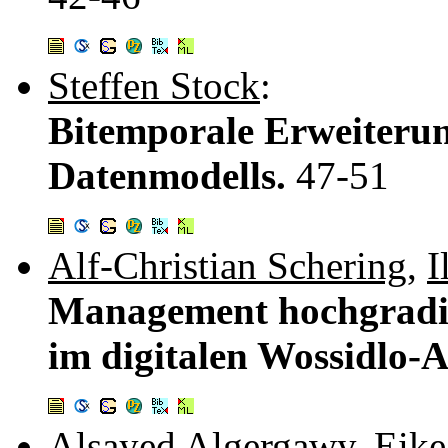
Steffen Stock
:
Bitemporale Erweiteru
Datenmodells.
47-51
Alf-Christian Schering
,
I
Management hochgradig
im digitalen Wossidlo-
Alsayed Algergawy
,
Eike