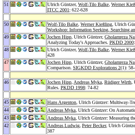
51
Ulrich Güntzer,
Wolf-Tilo Balke
,
Werner Kieß
ITCC 2001
: 622-628
50
Wolf-Tilo Balke
,
Werner Kießling
, Ulrich Gü
Workshop: Information Seeking, Searching an
49
Jochen Hipp
, Ulrich Güntzer,
Gholamreza Na
Analyzing Today's Approaches.
PKDD 2000
48
Ulrich Güntzer,
Wolf-Tilo Balke
,
Werner Kieß
428
47
Jochen Hipp
, Ulrich Güntzer,
Gholamreza Na
Comparison.
SIGKDD Explorations 2
(1): 58
46
Jochen Hipp
,
Andreas Myka
,
Rüdiger Wirth
,
Rules.
PKDD 1998
: 74-82
45
Hans Argenton
, Ulrich Güntzer: Multiway-Tr
44
Andreas Myka
, Ulrich Güntzer: On Automatic 
43
Andreas Myka
, Ulrich Güntzer: Measuring th
42
Andreas Ludwig
,
Peter Becker
, Ulrich Güntz
387