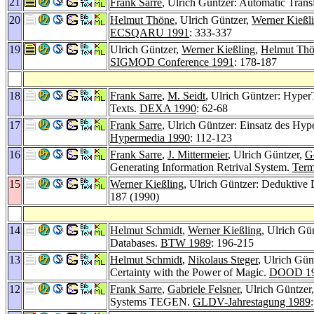
21
Frank Sarre
, Ulrich Güntzer: Automatic Trans
20
Helmut Thöne
, Ulrich Güntzer,
Werner Kießl
ECSQARU 1991
: 333-337
19
Ulrich Güntzer,
Werner Kießling
,
Helmut Th
SIGMOD Conference 1991
: 178-187
18
Frank Sarre
,
M. Seidt
, Ulrich Güntzer: Hyper
Texts.
DEXA 1990
: 62-68
17
Frank Sarre
, Ulrich Güntzer: Einsatz des H
Hypermedia 1990
: 112-123
16
Frank Sarre
,
J. Mittermeier
, Ulrich Güntzer,
Ge
Generating Information Retrival System.
Term
15
Werner Kießling
, Ulrich Güntzer: Deduktive
187 (1990)
14
Helmut Schmidt
,
Werner Kießling
, Ulrich Gü
Databases.
BTW 1989
: 196-215
13
Helmut Schmidt
,
Nikolaus Steger
, Ulrich Gün
Certainty with the Power of Magic.
DOOD 1
12
Frank Sarre
,
Gabriele Felsner
, Ulrich Güntzer
Systems TEGEN.
GLDV-Jahrestagung 1989