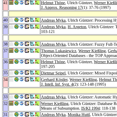
41
Helmut Thöne
, Ulrich Güntzer,
Werner Kießl
J. Approx. Reasoning 17
(1): 37-76 (1997)
40
Andreas Myka
, Ulrich Güntzer: Processing H
39
Andreas Myka
,
H. Argeton
, Ulrich Güntzer:
103-121
38
Andreas Myka
, Ulrich Güntzer: Fuzzy Full-
37
Thomas Lukasiewicz
,
Werner Kießling
,
Gerha
Object-Oriented Databases - the TOP Approa
36
Helmut Thöne
, Ulrich Güntzer,
Werner Kießl
197-205
35
Dietmar Seipel
, Ulrich Güntzer: Mixed Fixpo
34
Gerhard Köstler
,
Werner Kießling
,
Helmut Th
J. Intell. Inf. Syst. 4
(2): 123-148 (1995)
33
Andreas Myka
, Ulrich Güntzer: Automatic H
32
Werner Kießling
, Ulrich Güntzer: Database 
Means of Subsumption.
IS/KI 1994
: 118-138
31
Andreas Myka
,
Monika Huttl
, Ulrich Güntze