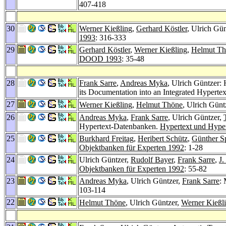
407-418
30
Werner Kießling
,
Gerhard Köstler
, Ulrich Gün
1993
: 316-333
29
Gerhard Köstler
,
Werner Kießling
,
Helmut Th
DOOD 1993
: 35-48
28
Frank Sarre
,
Andreas Myka
, Ulrich Güntzer:
its Documentation into an Integrated Hyperte
27
Werner Kießling
,
Helmut Thöne
, Ulrich Gün
26
Andreas Myka
,
Frank Sarre
, Ulrich Güntzer,
Hypertext-Datenbanken.
Hypertext und Hype
25
Burkhard Freitag
,
Heribert Schütz
,
Günther S
Objektbanken für Experten 1992
: 1-28
24
Ulrich Güntzer,
Rudolf Bayer
,
Frank Sarre
,
J.
Objektbanken für Experten 1992
: 55-82
23
Andreas Myka
, Ulrich Güntzer,
Frank Sarre
:
103-114
22
Helmut Thöne
, Ulrich Güntzer,
Werner Kießl