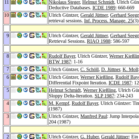
11
Nikolaus Steger
,
Helmut Schmidt
, Ulrich Gün
Deductive Databases.
ICDE 1989
: 660-669
10
Ulrich Güntzer,
Gerald Jüttner
,
Gerhard Seegm
retrieval sessions.
Inf. Process. Manage. 25
(3)
9
Ulrich Güntzer,
Gerald Jüttner
,
Gerhard Seegm
Retrieval Sessions.
RIAO 1988
: 586-597
8
Rudolf Bayer
, Ulrich Güntzer,
Werner Kießli
BTW 1987
: 1-16
7
Ulrich Güntzer,
C. Schöll
,
D. Jüttner
,
K. Moll
6
Ulrich Güntzer,
Werner Kießling
,
Rudolf Bay
Differential Fixpoint Iteration.
ICDE 1987
: 1
5
Helmut Schmidt
,
Werner Kießling
, Ulrich Gü
Sloppy Delta-Iteration.
SLP 1987
: 234-243
4
M. Kempf
,
Rudolf Bayer
, Ulrich Güntzer: Ti
(1987)
3
Ulrich Güntzer,
Manfred Paul
: Jump Interpol
204 (1987)
2
Ulrich Güntzer,
G. Huber
,
Gerald Jüttner
: Ei