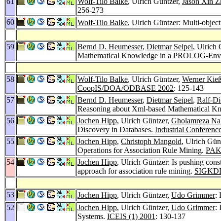
61
Wolf-Tilo Balke
, Ulrich Güntzer,
Jason Xin 
256-273
60
Wolf-Tilo Balke
, Ulrich Güntzer: Multi-obje
59
Bernd D. Heumesser
,
Dietmar Seipel
, Ulrich
Mathematical Knowledge in a PROLOG-Env
58
Wolf-Tilo Balke
, Ulrich Güntzer,
Werner Kieß
CoopIS/DOA/ODBASE 2002
: 125-143
57
Bernd D. Heumesser
,
Dietmar Seipel
,
Ralf-Di
Reasoning about Xml-based Mathematical K
56
Jochen Hipp
, Ulrich Güntzer,
Gholamreza Na
Discovery in Databases.
Industrial Conferen
55
Jochen Hipp
,
Christoph Mangold
, Ulrich Gün
Operations for Association Rule Mining.
PAK
54
Jochen Hipp
, Ulrich Güntzer: Is pushing cons
approach for association rule mining.
SIGKDD 
53
Jochen Hipp
, Ulrich Güntzer,
Udo Grimmer
:
52
Jochen Hipp
, Ulrich Güntzer,
Udo Grimmer
:
Systems.
ICEIS (1) 2001
: 130-137