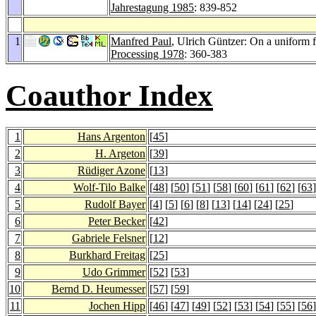
Jahrestagung 1985
: 839-852
1
Manfred Paul
, Ulrich Güntzer: On a uniform f
Processing 1978
: 360-383
Coauthor Index
1
Hans Argenton
[
45
]
2
H. Argeton
[
39
]
3
Rüdiger Azone
[
13
]
4
Wolf-Tilo Balke
[
48
] [
50
] [
51
] [
58
] [
60
] [
61
] [
62
] [
63
]
5
Rudolf Bayer
[
4
] [
5
] [
6
] [
8
] [
13
] [
14
] [
24
] [
25
]
6
Peter Becker
[
42
]
7
Gabriele Felsner
[
12
]
8
Burkhard Freitag
[
25
]
9
Udo Grimmer
[
52
] [
53
]
10
Bernd D. Heumesser
[
57
] [
59
]
11
Jochen Hipp
[
46
] [
47
] [
49
] [
52
] [
53
] [
54
] [
55
] [
56
]