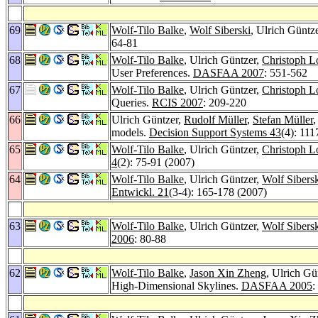
69
Wolf-Tilo Balke
,
Wolf Siberski
, Ulrich Güntz
64-81
68
Wolf-Tilo Balke
, Ulrich Güntzer,
Christoph L
User Preferences.
DASFAA 2007
: 551-562
67
Wolf-Tilo Balke
, Ulrich Güntzer,
Christoph L
Queries.
RCIS 2007
: 209-220
66
Ulrich Güntzer,
Rudolf Müller
,
Stefan Müller
models.
Decision Support Systems 43
(4): 11
65
Wolf-Tilo Balke
, Ulrich Güntzer,
Christoph L
4
(2): 75-91 (2007)
64
Wolf-Tilo Balke
, Ulrich Güntzer,
Wolf Sibers
Entwickl. 21
(3-4): 165-178 (2007)
63
Wolf-Tilo Balke
, Ulrich Güntzer,
Wolf Sibers
2006
: 80-88
62
Wolf-Tilo Balke
,
Jason Xin Zheng
, Ulrich Gü
High-Dimensional Skylines.
DASFAA 2005
: