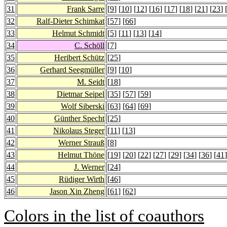
31
Frank Sarre
[
9
] [
10
] [
12
] [
16
] [
17
] [
18
] [
21
] [
23
] 
32
Ralf-Dieter Schimkat
[
57
] [
66
]
33
Helmut Schmidt
[
5
] [
11
] [
13
] [
14
]
34
C. Schöll
[
7
]
35
Heribert Schütz
[
25
]
36
Gerhard Seegmüller
[
9
] [
10
]
37
M. Seidt
[
18
]
38
Dietmar Seipel
[
35
] [
57
] [
59
]
39
Wolf Siberski
[
63
] [
64
] [
69
]
40
Günther Specht
[
25
]
41
Nikolaus Steger
[
11
] [
13
]
42
Werner Strauß
[
8
]
43
Helmut Thöne
[
19
] [
20
] [
22
] [
27
] [
29
] [
34
] [
36
] [
41
]
44
J. Werner
[
24
]
45
Rüdiger Wirth
[
46
]
46
Jason Xin Zheng
[
61
] [
62
]
Colors in the list of coauthors