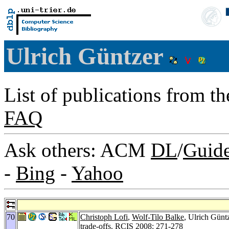
Ulrich Güntzer
List of publications from t
FAQ
Ask others: ACM
DL
/
Guid
-
Bing
-
Yahoo
70
Christoph Lofi
,
Wolf-Tilo Balke
, Ulrich Günt
trade-offs.
RCIS 2008
: 271-278