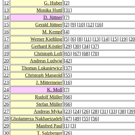
12
G. Huber
[
2
]
13
Monika Huttl
[
31
]
14
D. Jüttner
[
7
]
15
Gerald Jüttner
[
2
] [
9
] [
10
] [
12
] [
16
]
16
M. Kempf
[
4
]
17
Werner Kießling
[
5
] [
6
] [
8
] [
11
] [
13
] [
14
] [
15
] [
19
] [
20
18
Gerhard Köstler
[
29
] [
30
] [
34
] [
37
]
19
Christoph Lofi
[
65
] [
67
] [
68
] [
70
]
20
Andreas Ludwig
[
42
]
21
Thomas Lukasiewicz
[
37
]
22
Christoph Mangold
[
55
]
23
J. Mittermeier
[
16
]
24
K. Moll
[
7
]
25
Rudolf Müller
[
66
]
26
Stefan Müller
[
66
]
27
Andreas Myka
[
23
] [
24
] [
26
] [
28
] [
31
] [
33
] [
38
] [
39
]
28
Gholamreza Nakhaeizadeh
[
47
] [
49
] [
55
] [
56
]
29
Manfred Paul
[
1
] [
3
]
30
T. Salzberger
[
26
]