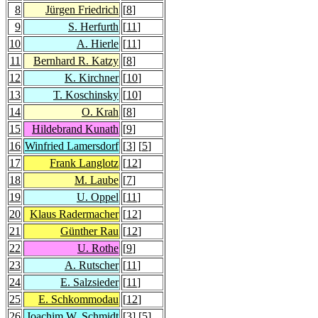
8
Jürgen Friedrich
[
8
]
9
S. Herfurth
[
11
]
10
A. Hierle
[
11
]
11
Bernhard R. Katzy
[
8
]
12
K. Kirchner
[
10
]
13
T. Koschinsky
[
10
]
14
O. Krah
[
8
]
15
Hildebrand Kunath
[
9
]
16
Winfried Lamersdorf
[
3
] [
5
]
17
Frank Langlotz
[
12
]
18
M. Laube
[
7
]
19
U. Oppel
[
11
]
20
Klaus Radermacher
[
12
]
21
Günther Rau
[
12
]
22
U. Rothe
[
9
]
23
A. Rutscher
[
11
]
24
E. Salzsieder
[
11
]
25
E. Schkommodau
[
12
]
26
Joachim W. Schmidt
[
3
] [
5
]