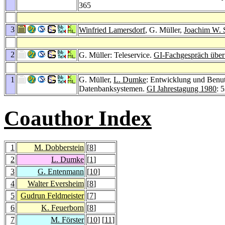
365
3
Winfried Lamersdorf
, G. Müller,
Joachim W. 
2
G. Müller: Teleservice.
GI-Fachgespräch über
1
G. Müller,
L. Dumke
: Entwicklung und Benu
Datenbanksystemen.
GI Jahrestagung 1980
: 
Coauthor Index
1
M. Dobberstein
[
8
]
2
L. Dumke
[
1
]
3
G. Entenmann
[
10
]
4
Walter Eversheim
[
8
]
5
Gudrun Feldmeister
[
7
]
6
K. Feuerborn
[
8
]
7
M. Förster
[
10
] [
11
]