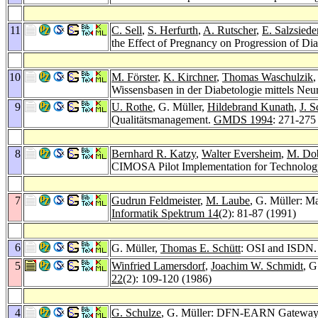
11
C. Sell
,
S. Herfurth
,
A. Rutscher
,
E. Salzsiede
the Effect of Pregnancy on Progression of Di
10
M. Förster
,
K. Kirchner
,
Thomas Waschulzik
,
Wissensbasen in der Diabetologie mittels Neu
9
U. Rothe
, G. Müller,
Hildebrand Kunath
,
J. S
Qualitätsmanagement.
GMDS 1994
: 271-275
8
Bernhard R. Katzy
,
Walter Eversheim
,
M. Dob
CIMOSA Pilot Implementation for Technolog
7
Gudrun Feldmeister
,
M. Laube
, G. Müller: M
Informatik Spektrum 14
(2): 81-87 (1991)
6
G. Müller,
Thomas E. Schütt
: OSI and ISDN
5
Winfried Lamersdorf
,
Joachim W. Schmidt
, G
22
(2): 109-120 (1986)
4
G. Schulze
, G. Müller: DFN-EARN Gateway 