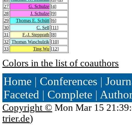
27
G. Schulze
[
4
]
28
J. Schulze
[
9
]
29
Thomas E. Schütt
[
6
]
30
C. Sell
[
11
]
31
F.-J. Stepprath
[
8
]
32
Thomas Waschulzik
[
10
]
33
Ting Wu
[
12
]
Colors in the list of coauthors
Home
|
Conferences
|
Journ
Faceted
|
Complete
|
Autho
Copyright ©
Mon Mar 15 21:39:
trier.de
)