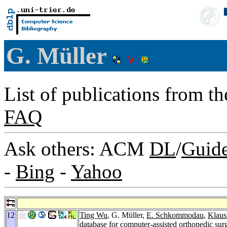
G. Müller
List of publications from t
FAQ
Ask others: ACM
DL
/
Guid
-
Bing
-
Yahoo
12
Ting Wu
, G. Müller,
E. Schkommodau
,
Klaus
database for computer-assisted orthopedic sur