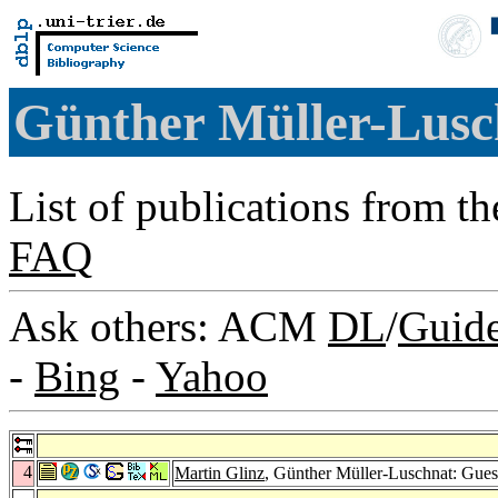
Günther Müller-Lus
List of publications from t
FAQ
Ask others: ACM
DL
/
Guid
-
Bing
-
Yahoo
4
Martin Glinz
, Günther Müller-Luschnat: Guest