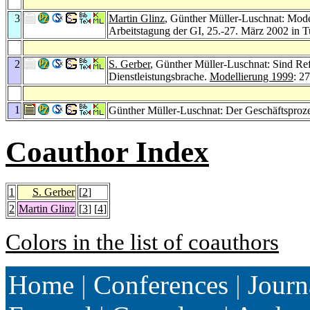
3
Martin Glinz
, Günther Müller-Luschnat: Model
Arbeitstagung der GI, 25.-27. März 2002 in 
2
S. Gerber
, Günther Müller-Luschnat: Sind Refe
Dienstleistungsbrache.
Modellierung 1999
: 2
1
Günther Müller-Luschnat: Der Geschäftsproz
Coauthor Index
1
S. Gerber
[
2
]
2
Martin Glinz
[
3
] [
4
]
Colors in the list of coauthors
Home
|
Conferences
|
Journ