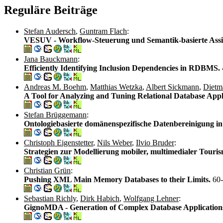
Reguläre Beiträge
Stefan Audersch
,
Guntram Flach
:
VESUV - Workflow-Steuerung und Semantik-basierte Assi
Jana Bauckmann
:
Efficiently Identifying Inclusion Dependencies in RDBMS.
Andreas M. Boehm
,
Matthias Wetzka
,
Albert Sickmann
,
Dietm
A Tool for Analyzing and Tuning Relational Database A
Stefan Brüggemann
:
Ontologiebasierte domänenspezifische Datenbereinigung 
Christoph Eigenstetter
,
Nils Weber
,
Ilvio Bruder
:
Strategien zur Modellierung mobiler, multimedialer Touri
Christian Grün
:
Pushing XML Main Memory Databases to their Limits.
60
Sebastian Richly
,
Dirk Habich
,
Wolfgang Lehner
:
GignoMDA - Generation of Complex Database Application