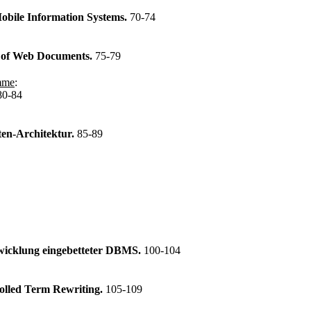
obile Information Systems.
70-74
g of Web Documents.
75-79
mme
:
80-84
en-Architektur.
85-89
twicklung eingebetteter DBMS.
100-104
olled Term Rewriting.
105-109