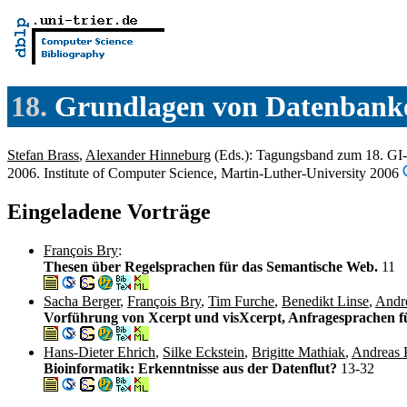
18.
Grundlagen von Datenbank
Stefan Brass
,
Alexander Hinneburg
(Eds.): Tagungsband zum 18. GI-
2006. Institute of Computer Science, Martin-Luther-University 2006
Eingeladene Vorträge
François Bry
:
Thesen über Regelsprachen für das Semantische Web.
11
Sacha Berger
,
François Bry
,
Tim Furche
,
Benedikt Linse
,
Andr
Vorführung von Xcerpt und visXcerpt, Anfragesprachen 
Hans-Dieter Ehrich
,
Silke Eckstein
,
Brigitte Mathiak
,
Andreas 
Bioinformatik: Erkenntnisse aus der Datenflut?
13-32