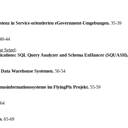
stenz in Service-orientierten eGovernment-Umgebungen.
35-39
40-44
ar Seipel
:
pplications: SQL Query Analyzer and Schema EnHancer (SQUASH)
in Data Warehouse Systemen.
50-54
smusinformationssysteme im FlyingPix Projekt.
55-59
-64
s.
65-69