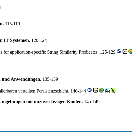
4
nt.
115-119
on IT-Systemen.
120-124
 for application-specific String Similarity Predicates. 125-129
ln und Anwendungen.
135-139
alierbaren verteilten Persistenzschicht. 140-144
n Umgebungen mit unzuverlässigen Knoten.
145-149