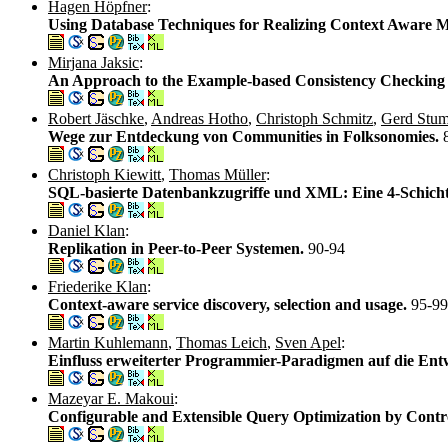
Hagen Höpfner
:
Using Database Techniques for Realizing Context Aware M
Mirjana Jaksic
:
An Approach to the Example-based Consistency Checkin
Robert Jäschke
,
Andreas Hotho
,
Christoph Schmitz
,
Gerd Stu
Wege zur Entdeckung von Communities in Folksonomies.
Christoph Kiewitt
,
Thomas Müller
:
SQL-basierte Datenbankzugriffe und XML: Eine 4-Schicht
Daniel Klan
:
Replikation in Peer-to-Peer Systemen.
90-94
Friederike Klan
:
Context-aware service discovery, selection and usage.
95-99
Martin Kuhlemann
,
Thomas Leich
,
Sven Apel
:
Einfluss erweiterter Programmier-Paradigmen auf die En
Mazeyar E. Makoui
:
Configurable and Extensible Query Optimization by Contr