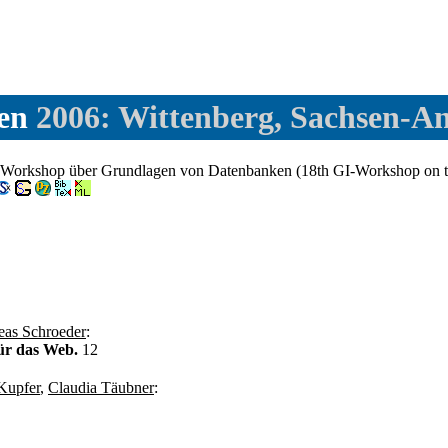
en
2006: Wittenberg, Sachsen-An
Workshop über Grundlagen von Datenbanken (18th GI-Workshop on the 
eas Schroeder
:
für das Web.
12
Kupfer
,
Claudia Täubner
: