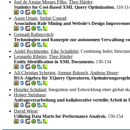
José de Aguiar Moraes Filho
,
Theo Härder
:
Statistics for Cost-Based XML Query Optimization.
110-11
Asem Omari
,
Stefan Conrad
:
Association Rule Mining and Website's Design Improveme
Gennadi Rabinovitch
:
Technologien und Konzepte zur autonomen Verwaltung v
André Reckhemke
,
Eike Schallehn
: Combining Index Structures
Leonardo Ribeiro
,
Theo Härder
:
Entity Identification in XML Documents.
130-134
Alf-Christian Schering
,
Ammar Balouch
,
Andreas Heuer
:
BSA-Algebra für XQuery Operatoren, Optimierungsrege
Henrike Schuhart
: Integration und Entwicklung einer global sk
Holger Steinhaus
:
Anfrageverarbeitung und kollaborative verteilte Arbeit i
David Wiese
:
Utilizing Data Marts for Performance Analysis.
150-154