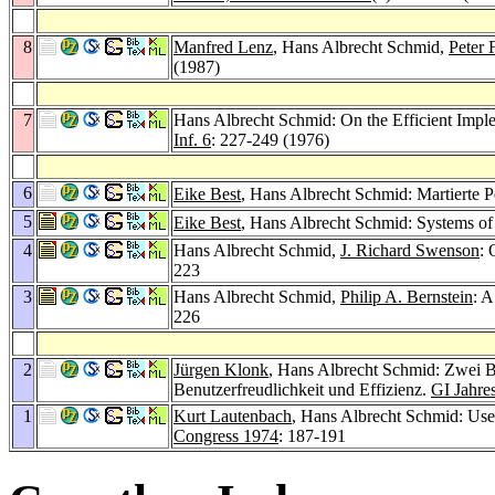
8
Manfred Lenz
, Hans Albrecht Schmid,
Peter 
(1987)
7
Hans Albrecht Schmid: On the Efficient Imple
Inf. 6
: 227-249 (1976)
6
Eike Best
, Hans Albrecht Schmid: Martierte 
5
Eike Best
, Hans Albrecht Schmid: Systems of
4
Hans Albrecht Schmid,
J. Richard Swenson
: 
223
3
Hans Albrecht Schmid,
Philip A. Bernstein
: A
226
2
Jürgen Klonk
, Hans Albrecht Schmid: Zwei BA
Benutzerfreudlichkeit und Effizienz.
GI Jahre
1
Kurt Lautenbach
, Hans Albrecht Schmid: Use 
Congress 1974
: 187-191