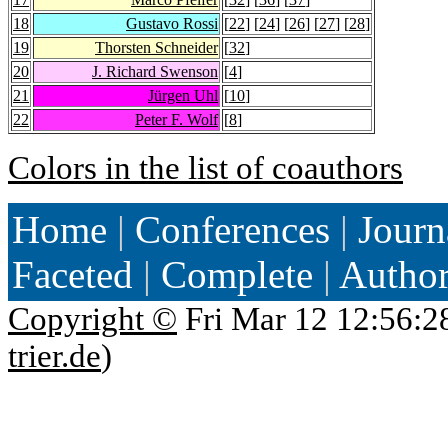
18
Gustavo Rossi
[
22
] [
24
] [
26
] [
27
] [
28
]
19
Thorsten Schneider
[
32
]
20
J. Richard Swenson
[
4
]
21
Jürgen Uhl
[
10
]
22
Peter F. Wolf
[
8
]
Colors in the list of coauthors
Home
|
Conferences
|
Journ
Faceted
|
Complete
|
Autho
Copyright ©
Fri Mar 12 12:56:2
trier.de
)