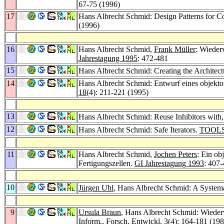
67-75 (1996)
17
Hans Albrecht Schmid: Design Patterns for C
(1996)
16
Hans Albrecht Schmid,
Frank Müller
: Wieder
Jahrestagung 1995
: 472-481
15
Hans Albrecht Schmid: Creating the Architec
14
Hans Albrecht Schmid: Entwurf eines objekto
18
(4): 211-221 (1995)
13
Hans Albrecht Schmid: Reuse Inhibitors with,
12
Hans Albrecht Schmid: Safe Iterators.
TOOLS 
11
Hans Albrecht Schmid,
Jochen Peters
: Ein ob
Fertigungszellen.
GI Jahrestagung 1993
: 407
10
Jürgen Uhl
, Hans Albrecht Schmid: A Systema
9
Ursula Braun
, Hans Albrecht Schmid: Wieder
Inform., Forsch. Entwickl. 3
(4): 164-181 (198