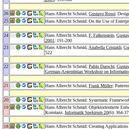
26
Hans Albrecht Schmid,
Gustavo Rossi
: Desig
25
Hans Albrecht Schmid: On the Use of Enterpri
24
Hans Albrecht Schmid,
F. Falkenstein
,
Gustav
2001
: 191-200
23
Hans Albrecht Schmid,
Anabella Cristaldi
,
Gu
522
22
Hans Albrecht Schmid,
Pablo Darscht
,
Gustav
German-Argentinian Workshop on Informati
21
Hans Albrecht Schmid,
Frank Müller
: Patter
20
Hans Albrecht Schmid: Systematic Framework
19
Hans Albrecht Schmid: Objektorientierte Ent
Konstanz.
Informatik Spektrum 20
(6): 364-3
18
Hans Albrecht Schmid: Creating Applicatio