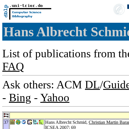
Hans Albrecht Schm
List of publications from t
FAQ
Ask others: ACM
DL
/
Guid
-
Bing
-
Yahoo
37
Hans Albrecht Schmid,
Christian Martin Bar
ICSEA 2007
: 69