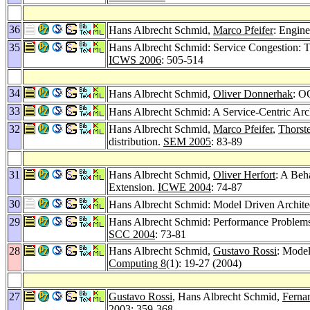
36
Hans Albrecht Schmid,
Marco Pfeifer
: Engin
35
Hans Albrecht Schmid: Service Congestion: T
ICWS 2006
: 505-514
34
Hans Albrecht Schmid,
Oliver Donnerhak
: 
33
Hans Albrecht Schmid: A Service-Centric Arc
32
Hans Albrecht Schmid,
Marco Pfeifer
,
Thorst
distribution.
SEM 2005
: 83-89
31
Hans Albrecht Schmid,
Oliver Herfort
: A Beh
Extension.
ICWE 2004
: 74-87
30
Hans Albrecht Schmid: Model Driven Archi
29
Hans Albrecht Schmid: Performance Problems
SCC 2004
: 73-81
28
Hans Albrecht Schmid,
Gustavo Rossi
: Model
Computing 8
(1): 19-27 (2004)
27
Gustavo Rossi
, Hans Albrecht Schmid,
Ferna
2003
: 359-368