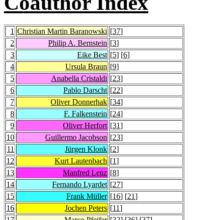
Coauthor Index
1
Christian Martin Baranowski
[
37
]
2
Philip A. Bernstein
[
3
]
3
Eike Best
[
5
] [
6
]
4
Ursula Braun
[
9
]
5
Anabella Cristaldi
[
23
]
6
Pablo Darscht
[
22
]
7
Oliver Donnerhak
[
34
]
8
F. Falkenstein
[
24
]
9
Oliver Herfort
[
31
]
10
Guillermo Jacobson
[
23
]
11
Jürgen Klonk
[
2
]
12
Kurt Lautenbach
[
1
]
13
Manfred Lenz
[
8
]
14
Fernando Lyardet
[
27
]
15
Frank Müller
[
16
] [
21
]
16
Jochen Peters
[
11
]
17
Marco Pfeifer
[
32
] [
36
] [
37
]