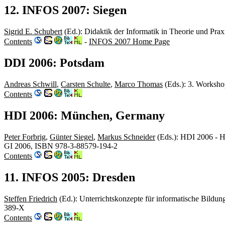
12. INFOS 2007: Siegen
Sigrid E. Schubert
(Ed.): Didaktik der Informatik in Theorie und Pr
Contents
-
INFOS 2007 Home Page
DDI 2006: Potsdam
Andreas Schwill
,
Carsten Schulte
,
Marco Thomas
(Eds.): 3. Worksho
Contents
HDI 2006: München, Germany
Peter Forbrig
,
Günter Siegel
,
Markus Schneider
(Eds.): HDI 2006 - H
GI 2006, ISBN 978-3-88579-194-2
Contents
11. INFOS 2005: Dresden
Steffen Friedrich
(Ed.): Unterrichtskonzepte für informatische Bild
389-X
Contents