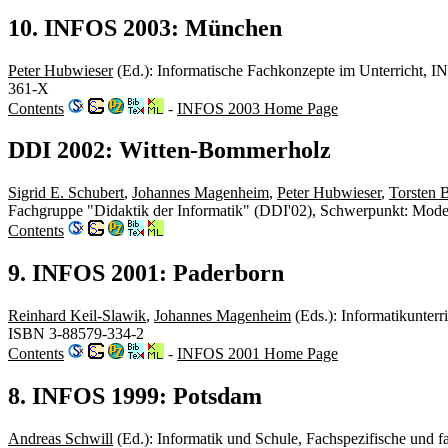
10. INFOS 2003: München
Peter Hubwieser
(Ed.): Informatische Fachkonzepte im Unterricht, 
361-X
Contents
-
INFOS 2003 Home Page
DDI 2002: Witten-Bommerholz
Sigrid E. Schubert
,
Johannes Magenheim
,
Peter Hubwieser
,
Torsten 
Fachgruppe "Didaktik der Informatik" (DDI'02), Schwerpunkt: Model
Contents
9. INFOS 2001: Paderborn
Reinhard Keil-Slawik
,
Johannes Magenheim
(Eds.): Informatikunter
ISBN 3-88579-334-2
Contents
-
INFOS 2001 Home Page
8. INFOS 1999: Potsdam
Andreas Schwill
(Ed.): Informatik und Schule, Fachspezifische und 