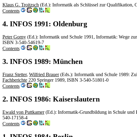
Klaus G. Troitzsch
(Ed.): Informatik als Schlüssel zur Qualifikatio
Contents
4. INFOS 1991: Oldenburg
Peter Gorny
(Ed.): Informatik und Schule 1991, Informatik: Wege zu
ISBN 3-540-54619-7
Contents
3. INFOS 1989: München
Franz Stetter
,
Wilfried Brauer
(Eds.): Informatik und Schule 1989: Z
Fachberichte
220 Springer 1989, ISBN 3-540-51801-0
Contents
2. INFOS 1986: Kaiserslautern
Ewald von Puttkamer
(Ed.): Informatik-Grundbildung in Schule und 
540-17158-4
Contents
1. INFOS 1984: Berlin